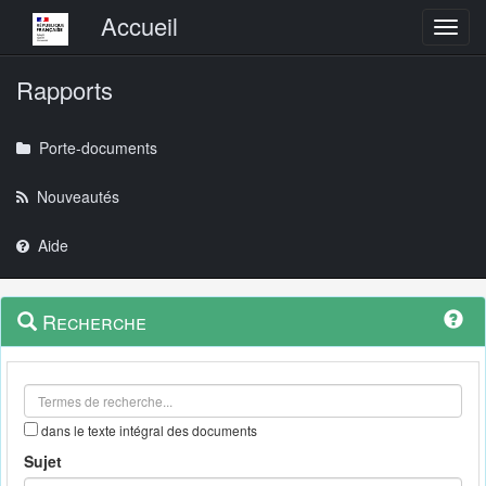
Menu principal
Accueil
Toggl
Rapports
Porte-documents
Nouveautés
Aide
Menu
Navigation
Recherche
contextuel
et
outils
annexes
dans le texte intégral des documents
Sujet