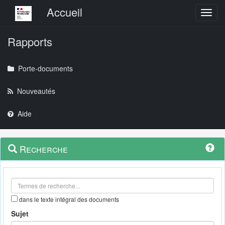
Menu principal
Accueil
Toggl
Rapports
Porte-documents
Nouveautés
Aide
Menu
Navigation
Recherche
contextuel
et
outils
annexes
dans le texte intégral des documents
Sujet