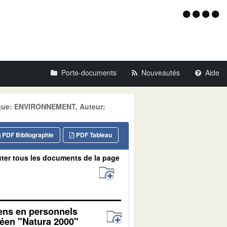
Menu
d'acce
Porte-documents
Nouveautés
Aide
tique: ENVIRONNEMENT, Auteur:
PDF Bibliographie
PDF Tableau
ter tous les documents de la page
yens en personnels
péen "Natura 2000"