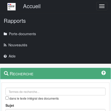
Menu principal
Accueil
Toggl
Rapports
Porte-documents
Nouveautés
Aide
Menu
Navigation
Recherche
contextuel
et
outils
annexes
dans le texte intégral des documents
Sujet