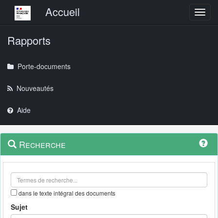
Menu principal
Accueil
Toggl
Rapports
Porte-documents
Nouveautés
Aide
Menu
Navigation
Recherche
contextuel
et
outils
annexes
dans le texte intégral des documents
Sujet