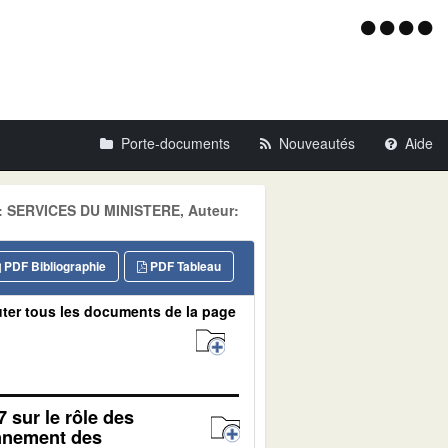
Menu
d'acce
Porte-documents
Nouveautés
Aide
ne: SERVICES DU MINISTERE, Auteur:
PDF Bibliographie
PDF Tableau
ter tous les documents de la page
7 sur le rôle des
onnement des