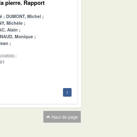
a pierre. Rapport
é
DUMONT, Michel
Y, Michèle
C, Alain
INAUD, Monique
Jean
 (CGEDD)
-01
1
Haut de page