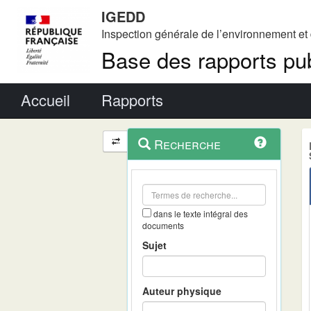
IGEDD
Inspection générale de l’environnement e
Base des rapports pub
Menu principal
Accueil
Rapports
Menu
Navigation
Recherche
contextuel
et
outils
annexes
dans le texte intégral des
documents
Sujet
Auteur physique