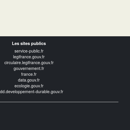
Les sites publics
service-public.fr
legifrance.gouv.fr
circulaire.legifrance.gouv.fr
gouvernement.fr
france.fr
data.gouv.fr
ecologie.gouv.fr
edd.developpement-durable.gouv.fr