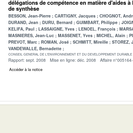
délégations de compétence en matière d'aides à l
de synthèse
BESSON, Jean-Pierre
CARTIGNY, Jacques
CHOGNOT, Andr
DURAND, Jean
DURU, Bernard
GUIMBART, Philippe
JOIGN
KELIFA, Paul
LASSAIGNE, Yves
LENOEL, François
MARSA
MASNIERES, Jean-Luc
MASSENET, Yves
MICHEL, Alain
P
PREVOT, Marc
ROMAN, José
SCHMITT, Mireille
STOREZ, 
VANDEWALLE, Bernadette
CONSEIL GENERAL DE L'ENVIRONNEMENT ET DU DEVELOPPEMENT DURABLE
Rapport: sept. 2008
Mise en ligne: déc. 2008
Affaire n°005164
Accéder à la notice