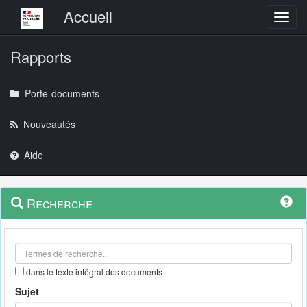
Menu principal
Accueil
Toggl
Rapports
Porte-documents
Nouveautés
Aide
Menu
Navigation
Recherche
contextuel
et
outils
annexes
dans le texte intégral des documents
Sujet