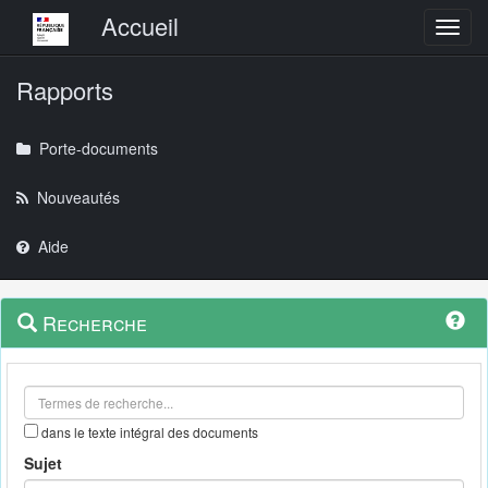
Menu principal
Accueil
Toggl
Rapports
Porte-documents
Nouveautés
Aide
Menu
Navigation
Recherche
contextuel
et
outils
annexes
dans le texte intégral des documents
Sujet