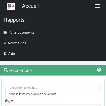
Menu principal
Accueil
Toggl
Rapports
Porte-documents
Nouveautés
Aide
Menu
Navigation
Recherche
contextuel
et
outils
annexes
dans le texte intégral des documents
Sujet