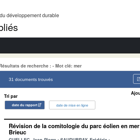
t du développement durable
liés
Résultats de recherche : - Mot clé: mer
31 documents trouvés
Ajou
Tri par
date du rapport
date de mise en ligne
Révision de la comitologie du parc éolien en mer 
Brieuc
GUELLEC, Jean-Pierre
SAUDUBRAY, Frédéric