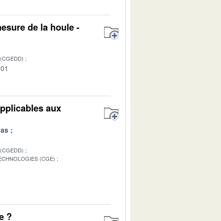
esure de la houle -
 (CGEDD)
-01
applicables aux
las
 (CGEDD)
TECHNOLOGIES (CGE)
1
e ?