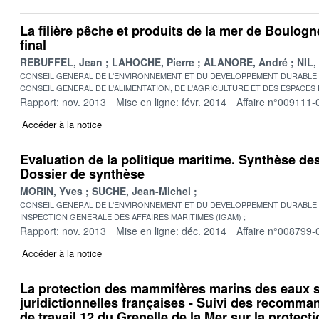
La filière pêche et produits de la mer de Boulog
final
REBUFFEL, Jean
LAHOCHE, Pierre
ALANORE, André
NIL,
CONSEIL GENERAL DE L'ENVIRONNEMENT ET DU DEVELOPPEMENT DURABLE
CONSEIL GENERAL DE L'ALIMENTATION, DE L'AGRICULTURE ET DES ESPACES
Rapport: nov. 2013
Mise en ligne: févr. 2014
Affaire n°009111-
Accéder à la notice
Evaluation de la politique maritime. Synthèse de
Dossier de synthèse
MORIN, Yves
SUCHE, Jean-Michel
CONSEIL GENERAL DE L'ENVIRONNEMENT ET DU DEVELOPPEMENT DURABLE
INSPECTION GENERALE DES AFFAIRES MARITIMES (IGAM)
Rapport: nov. 2013
Mise en ligne: déc. 2014
Affaire n°008799-
Accéder à la notice
La protection des mammifères marins des eaux
juridictionnelles françaises - Suivi des recomm
de travail 12 du Grenelle de la Mer sur la prote