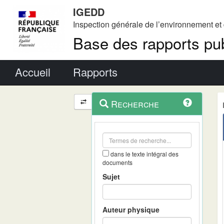
IGEDD
Inspection générale de l’environnement e
Base des rapports pub
Menu principal
Accueil
Rapports
Menu
Navigation
Recherche
contextuel
et
outils
annexes
dans le texte intégral des
documents
Sujet
Auteur physique