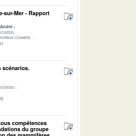
ne-sur-Mer - Rapport
 André
 (CGEDD)
 RURAUX (CGAAER)
01
s scénarios.
 (CGEDD)
03
 sous compétences
andations du groupe
ction des mammifères