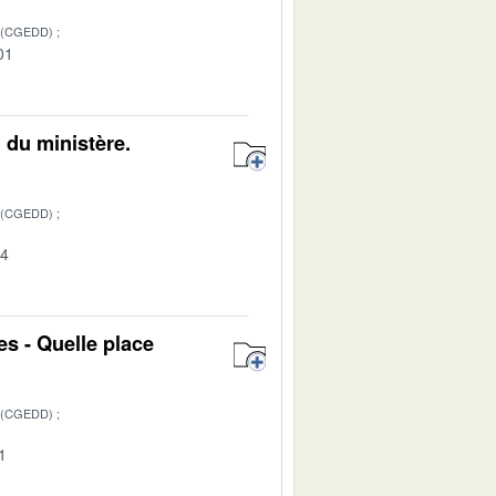
 (CGEDD)
01
 du ministère.
 (CGEDD)
04
es - Quelle place
 (CGEDD)
1