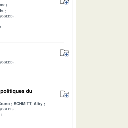
ine
is
 (CGEDD)
01
 (CGEDD)
 politiques du
Bruno
SCHMITT, Alby
 (CGEDD)
01