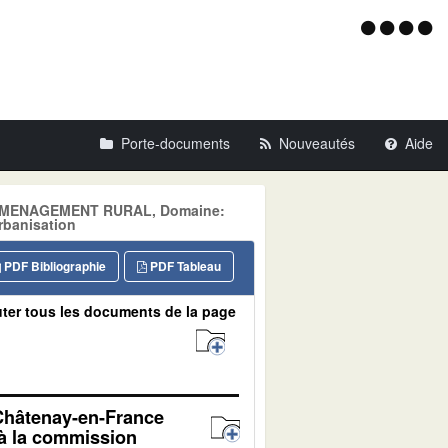
Menu
d'acce
Porte-documents
Nouveautés
Aide
e: AMENAGEMENT RURAL, Domaine:
banisation
PDF Bibliographie
PDF Tableau
ter tous les documents de la page
 Châtenay-en-France
 à la commission