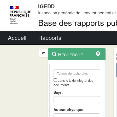
IGEDD
Inspection générale de l’environnement e
Base des rapports pub
Menu principal
Accueil
Rapports
Menu
Navigation
Recherche
contextuel
et
outils
annexes
dans le texte intégral des
documents
Sujet
Auteur physique