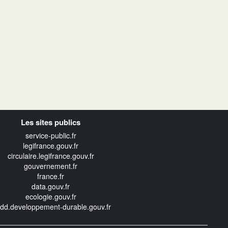
Les sites publics
service-public.fr
legifrance.gouv.fr
circulaire.legifrance.gouv.fr
gouvernement.fr
france.fr
data.gouv.fr
ecologie.gouv.fr
edd.developpement-durable.gouv.fr