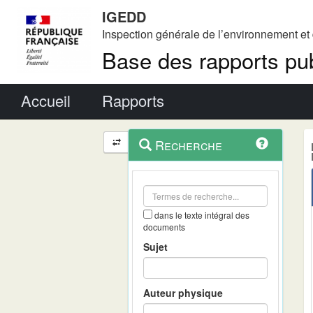
IGEDD
Inspection générale de l’environnement e
Base des rapports pub
Menu principal
Accueil
Rapports
Menu
Navigation
Recherche
contextuel
et
outils
annexes
dans le texte intégral des
documents
Sujet
Auteur physique