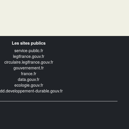
Les sites publics
service-public.fr
legifrance.gouv.fr
circulaire.legifrance.gouv.fr
gouvernement.fr
france.fr
data.gouv.fr
ecologie.gouv.fr
edd.developpement-durable.gouv.fr