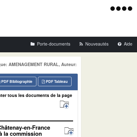
Menu
d'acce
Porte-documents
Nouveautés
Aide
atique: AMENAGEMENT RURAL, Auteur:
PDF Bibliographie
PDF Tableau
ter tous les documents de la page
 Châtenay-en-France
 à la commission