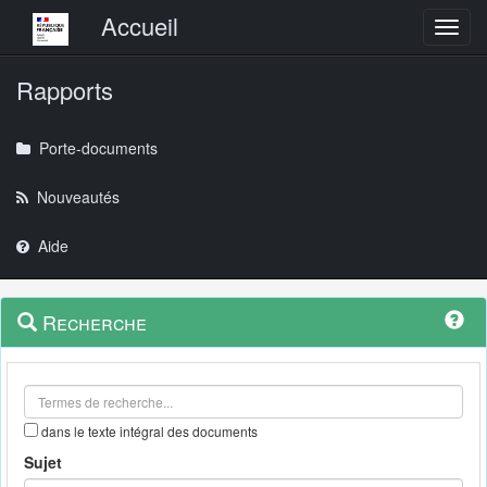
Menu principal
Accueil
Toggl
Rapports
Porte-documents
Nouveautés
Aide
Menu
Navigation
Recherche
contextuel
et
outils
annexes
dans le texte intégral des documents
Sujet