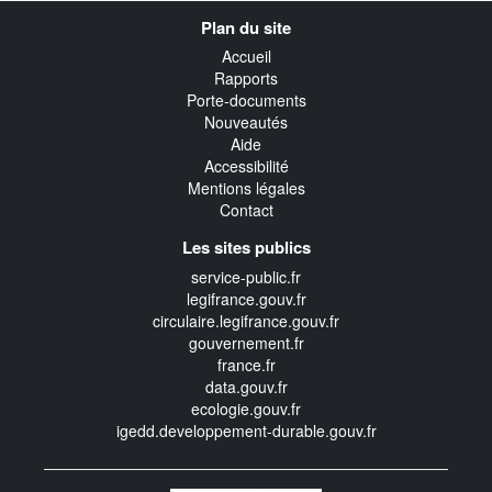
Navigation
Plan du site
transverse
Accueil
Rapports
Porte-documents
Nouveautés
Aide
Accessibilité
Mentions légales
Contact
Les sites publics
service-public.fr
legifrance.gouv.fr
circulaire.legifrance.gouv.fr
gouvernement.fr
france.fr
data.gouv.fr
ecologie.gouv.fr
igedd.developpement-durable.gouv.fr