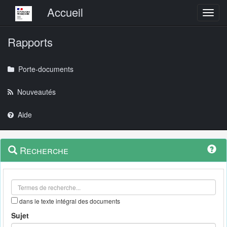
Menu principal
Accueil
Toggl
Rapports
Porte-documents
Nouveautés
Aide
Menu
Navigation
Recherche
contextuel
et
outils
annexes
dans le texte intégral des documents
Sujet