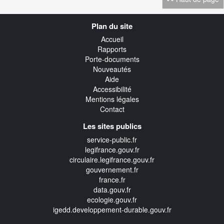
Navigation
Plan du site
transverse
Accueil
Rapports
Porte-documents
Nouveautés
Aide
Accessibilité
Mentions légales
Contact
Les sites publics
service-public.fr
legifrance.gouv.fr
circulaire.legifrance.gouv.fr
gouvernement.fr
france.fr
data.gouv.fr
ecologie.gouv.fr
igedd.developpement-durable.gouv.fr