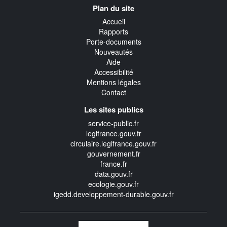
Navigation
Plan du site
transverse
Accueil
Rapports
Porte-documents
Nouveautés
Aide
Accessibilité
Mentions légales
Contact
Les sites publics
service-public.fr
legifrance.gouv.fr
circulaire.legifrance.gouv.fr
gouvernement.fr
france.fr
data.gouv.fr
ecologie.gouv.fr
igedd.developpement-durable.gouv.fr