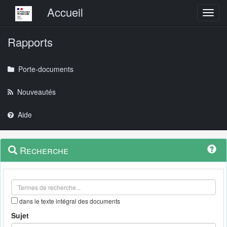
Menu principal
Accueil
Toggl
Rapports
Porte-documents
Nouveautés
Aide
Menu
Navigation
Recherche
contextuel
et
outils
annexes
dans le texte intégral des documents
Sujet