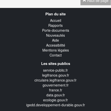
Haut de page
Navigation
Plan du site
transverse
Accueil
Rapports
Porte-documents
Nouveautés
Aide
Accessibilité
Mentions légales
Contact
Les sites publics
service-public.fr
legifrance.gouv.fr
circulaire.legifrance.gouv.fr
gouvernement.fr
france.fr
data.gouv.fr
ecologie.gouv.fr
igedd.developpement-durable.gouv.fr