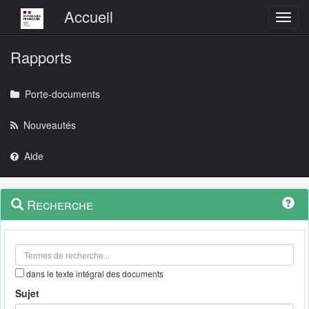
Menu principal
Accueil
Toggl
Rapports
Porte-documents
Nouveautés
Aide
Menu
Navigation
Recherche
contextuel
et
outils
annexes
dans le texte intégral des documents
Sujet