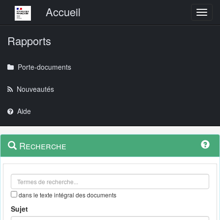
Menu principal
Accueil
Toggl
Rapports
Porte-documents
Nouveautés
Aide
Menu
Navigation
Recherche
contextuel
et
outils
annexes
dans le texte intégral des documents
Sujet