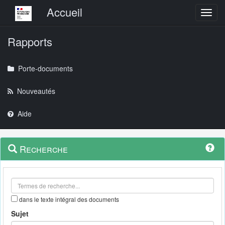
Menu principal
Accueil
Toggl
Rapports
Porte-documents
Nouveautés
Aide
Menu
Navigation
Recherche
contextuel
et
outils
annexes
dans le texte intégral des documents
Sujet