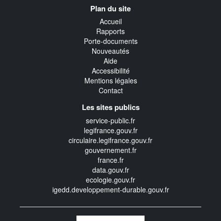
Navigation
Plan du site
transverse
Accueil
Rapports
Porte-documents
Nouveautés
Aide
Accessibilité
Mentions légales
Contact
Les sites publics
service-public.fr
legifrance.gouv.fr
circulaire.legifrance.gouv.fr
gouvernement.fr
france.fr
data.gouv.fr
ecologie.gouv.fr
igedd.developpement-durable.gouv.fr