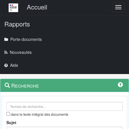
Menu principal
Accueil
Toggl
Rapports
Porte-documents
Nouveautés
Aide
Menu
Navigation
Recherche
contextuel
et
outils
annexes
dans le texte intégral des documents
Sujet