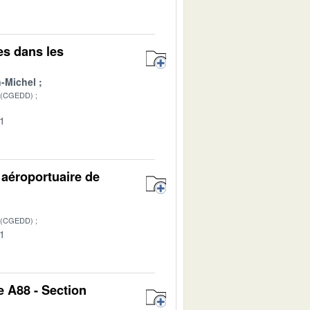
es dans les
-Michel
 (CGEDD)
01
 aéroportuaire de
 (CGEDD)
01
e A88 - Section