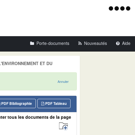
Menu
d'acce
Porte-documents
Nouveautés
Aide
E L'ENVIRONNEMENT ET DU
Annuler
PDF Bibliographie
PDF Tableau
ter tous les documents de la page