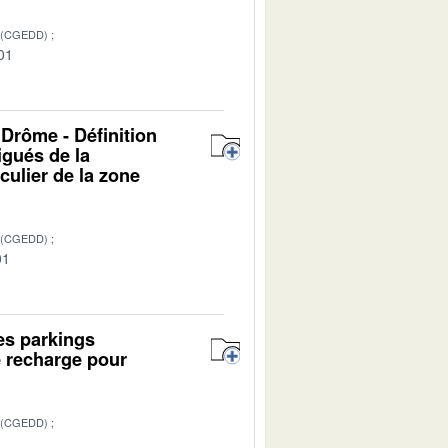
 (CGEDD)
01
 Drôme - Définition
igués de la
culier de la zone
 (CGEDD)
01
es parkings
e recharge pour
 (CGEDD)