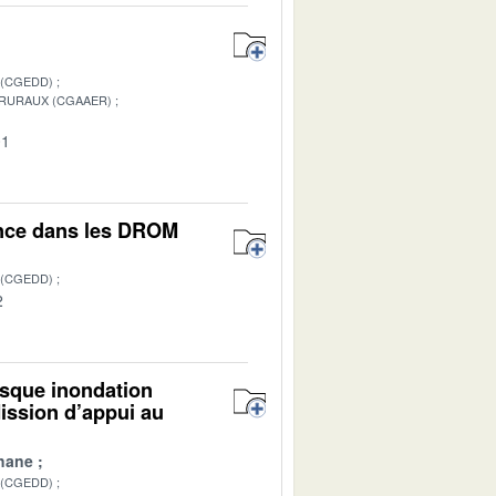
 (CGEDD)
 RURAUX (CGAAER)
01
ance dans les DROM
 (CGEDD)
2
isque inondation
ission d’appui au
hane
 (CGEDD)