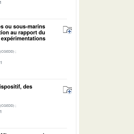
1
mes ou sous-marins
ion au rapport du
 expérimentations
 (CGEDD)
01
ispositif, des
 (CGEDD)
01