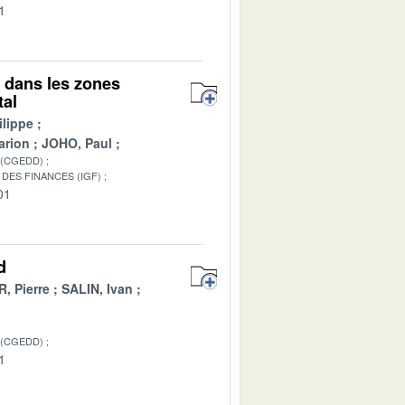
1
s dans les zones
tal
lippe
arion
JOHO, Paul
 (CGEDD)
DES FINANCES (IGF)
01
d
, Pierre
SALIN, Ivan
 (CGEDD)
1