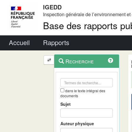
IGEDD
Inspection générale de l’environnement e
Base des rapports pub
Menu principal
Accueil
Rapports
Menu
Navigation
Recherche
contextuel
et
outils
annexes
dans le texte intégral des
documents
Sujet
Auteur physique