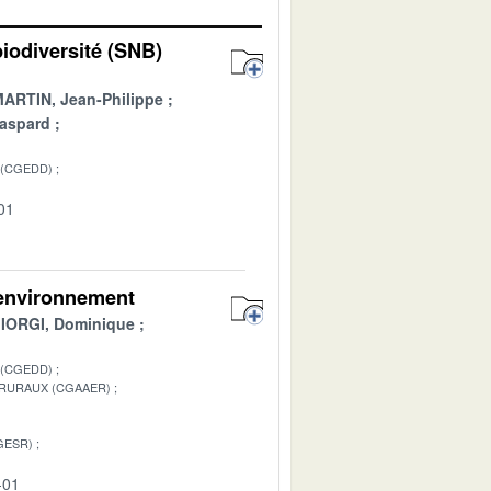
biodiversité (SNB)
ARTIN, Jean-Philippe
aspard
 (CGEDD)
01
 environnement
IORGI, Dominique
 (CGEDD)
 RURAUX (CGAAER)
GESR)
-01