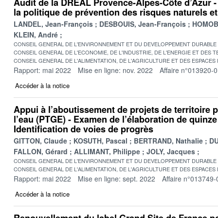
Audit de la DREAL Provence-Alpes-Côte d’Azur -
la politique de prévention des risques naturels e
LANDEL, Jean-François
DESBOUIS, Jean-François
HOMOBO
KLEIN, André
CONSEIL GENERAL DE L'ENVIRONNEMENT ET DU DEVELOPPEMENT DURABLE
CONSEIL GENERAL DE L'ECONOMIE, DE L'INDUSTRIE, DE L'ENERGIE ET DES 
CONSEIL GENERAL DE L'ALIMENTATION, DE L'AGRICULTURE ET DES ESPACES
Rapport: mai 2022
Mise en ligne: nov. 2022
Affaire n°013920-
Accéder à la notice
Appui à l’aboutissement de projets de territoire 
l’eau (PTGE) - Examen de l’élaboration de quinz
Identification de voies de progrès
GITTON, Claude
KOSUTH, Pascal
BERTRAND, Nathalie
DU
FALLON, Gérard
ALLIMANT, Philippe
JOLY, Jacques
CONSEIL GENERAL DE L'ENVIRONNEMENT ET DU DEVELOPPEMENT DURABLE
CONSEIL GENERAL DE L'ALIMENTATION, DE L'AGRICULTURE ET DES ESPACES
Rapport: mai 2022
Mise en ligne: sept. 2022
Affaire n°013749-
Accéder à la notice
Renouvellement du label Grand Site de France pou