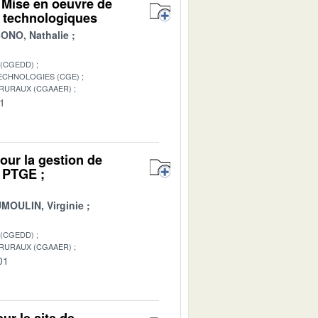
 Mise en oeuvre de
t technologiques
NO, Nathalie
 (CGEDD)
TECHNOLOGIES (CGE)
 RURAUX (CGAAER)
01
pour la gestion de
e PTGE ;
MOULIN, Virginie
 (CGEDD)
 RURAUX (CGAAER)
01
r le site de