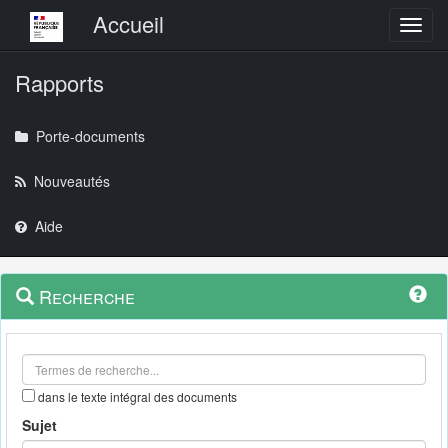
Menu principal
Accueil
Toggl
Rapports
Porte-documents
Nouveautés
Aide
Menu
Navigation
Recherche
contextuel
et
outils
annexes
dans le texte intégral des documents
Sujet