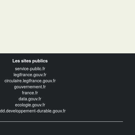
Les sites publics
service-public.fr
legifrance.gouv.fr
circulaire.legifrance.gouv.fr
gouvernement.fr
france.fr
data.gouv.fr
ecologie.gouv.fr
edd.developpement-durable.gouv.fr