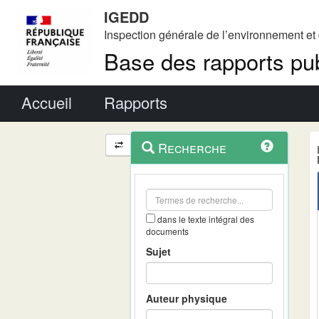
IGEDD
Inspection générale de l’environnement e
Base des rapports pub
Menu principal
Accueil
Rapports
Menu
Navigation
Recherche
contextuel
et
outils
annexes
dans le texte intégral des
documents
Sujet
Auteur physique