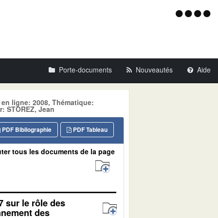
Menu
d'acce
Porte-documents
Nouveautés
Aide
 en ligne: 2008, Thématique:
r: STOREZ, Jean
PDF Bibliographie
PDF Tableau
ter tous les documents de la page
7 sur le rôle des
onnement des