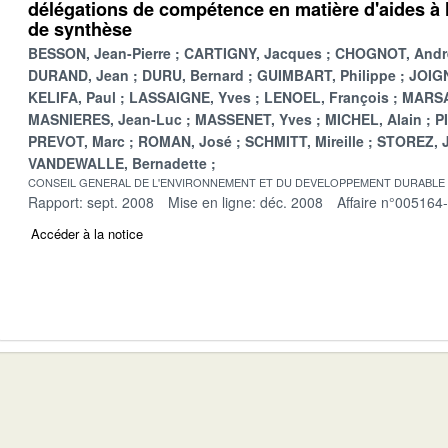
délégations de compétence en matière d'aides à l
de synthèse
BESSON, Jean-Pierre
CARTIGNY, Jacques
CHOGNOT, Andr
DURAND, Jean
DURU, Bernard
GUIMBART, Philippe
JOIGN
KELIFA, Paul
LASSAIGNE, Yves
LENOEL, François
MARSA
MASNIERES, Jean-Luc
MASSENET, Yves
MICHEL, Alain
P
PREVOT, Marc
ROMAN, José
SCHMITT, Mireille
STOREZ, 
VANDEWALLE, Bernadette
CONSEIL GENERAL DE L'ENVIRONNEMENT ET DU DEVELOPPEMENT DURABLE
Rapport: sept. 2008
Mise en ligne: déc. 2008
Affaire n°005164
Accéder à la notice