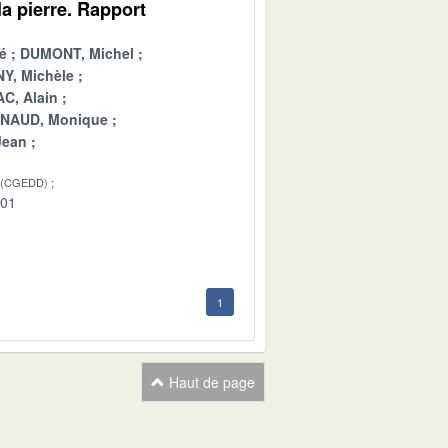
a pierre. Rapport
é
DUMONT, Michel
Y, Michèle
C, Alain
INAUD, Monique
Jean
 (CGEDD)
-01
1
Haut de page