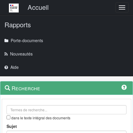
Menu principal
Accueil
Toggl
Rapports
Porte-documents
Nouveautés
Aide
Menu
Navigation
Recherche
contextuel
et
outils
annexes
dans le texte intégral des documents
Sujet