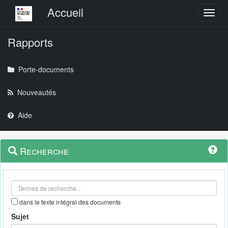
Menu principal
Accueil
Toggl
Rapports
Porte-documents
Nouveautés
Aide
Menu
Navigation
Recherche
contextuel
et
outils
annexes
dans le texte intégral des documents
Sujet