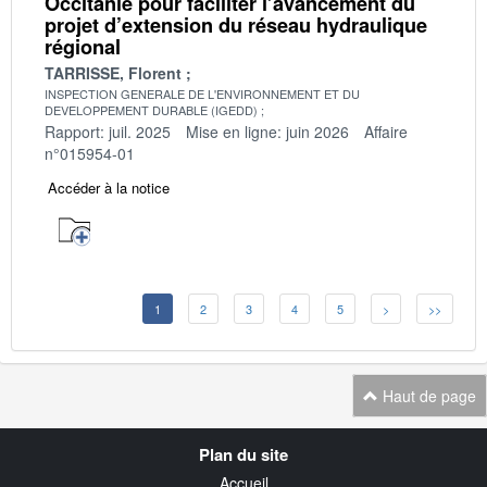
Occitanie pour faciliter l’avancement du
projet d’extension du réseau hydraulique
régional
TARRISSE, Florent
INSPECTION GENERALE DE L'ENVIRONNEMENT ET DU
DEVELOPPEMENT DURABLE (IGEDD)
Rapport: juil. 2025
Mise en ligne: juin 2026
Affaire
n°015954-01
Accéder à la notice
1
2
3
4
5
>
>>
Haut de page
Navigation
Plan du site
transverse
Accueil