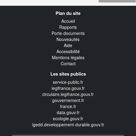
Navigation
Plan du site
transverse
Accueil
Rapports
Porte-documents
Nouveautés
Aide
Accessibilité
Mentions légales
Contact
Les sites publics
service-public.fr
legifrance.gouv.fr
circulaire.legifrance.gouv.fr
gouvernement.fr
france.fr
data.gouv.fr
ecologie.gouv.fr
igedd.developpement-durable.gouv.fr