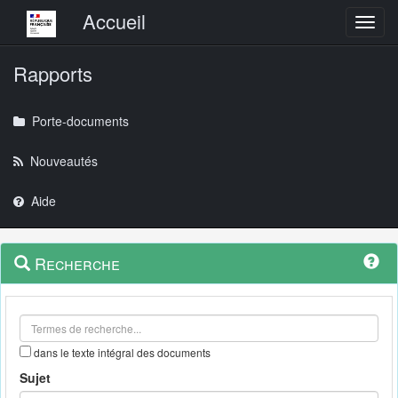
Menu principal
Accueil
Toggl
Rapports
Porte-documents
Nouveautés
Aide
Menu
Navigation
Recherche
contextuel
et
outils
annexes
dans le texte intégral des documents
Sujet