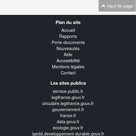
Haut de page
Navigation
Plan du site
transverse
Accueil
Rapports
Porte-documents
Nouveautés
Aide
Accessibilité
Mentions légales
Contact
Les sites publics
service-public.fr
legifrance.gouv.fr
circulaire.legifrance.gouv.fr
gouvernement.fr
france.fr
data.gouv.fr
ecologie.gouv.fr
igedd.developpement-durable.gouv.fr