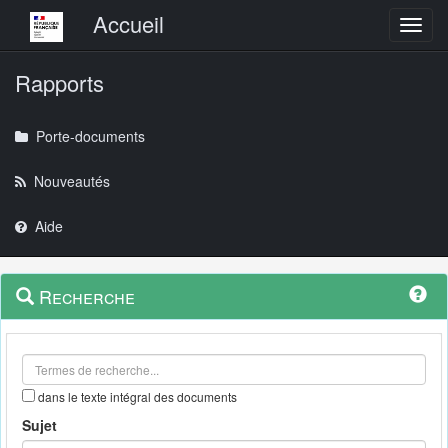
Menu principal
Accueil
Toggl
Rapports
Porte-documents
Nouveautés
Aide
Menu
Navigation
Recherche
contextuel
et
outils
annexes
dans le texte intégral des documents
Sujet