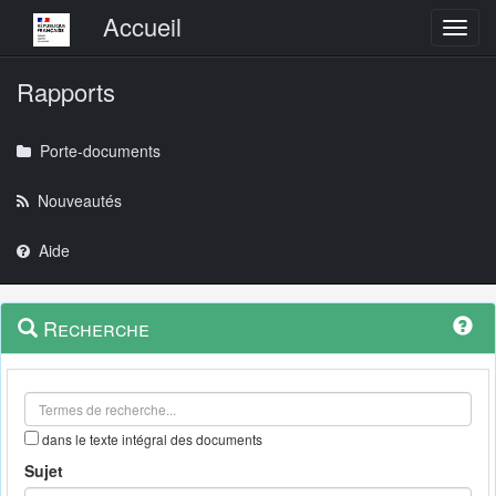
Menu principal
Accueil
Toggl
Rapports
Porte-documents
Nouveautés
Aide
Menu
Navigation
Recherche
contextuel
et
outils
annexes
dans le texte intégral des documents
Sujet