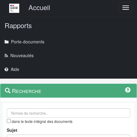
Menu principal
Accueil
Toggl
Rapports
Porte-documents
Nouveautés
Aide
Menu
Navigation
Recherche
contextuel
et
outils
annexes
dans le texte intégral des documents
Sujet