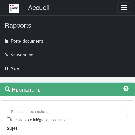
Menu principal
Accueil
Toggl
Rapports
Porte-documents
Nouveautés
Aide
Menu
Navigation
Recherche
contextuel
et
outils
annexes
dans le texte intégral des documents
Sujet