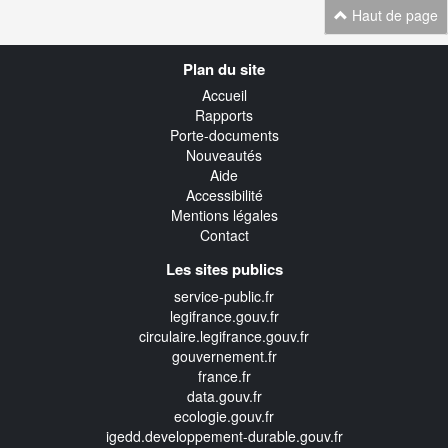
Haut de page
Navigation
Plan du site
transverse
Accueil
Rapports
Porte-documents
Nouveautés
Aide
Accessibilité
Mentions légales
Contact
Les sites publics
service-public.fr
legifrance.gouv.fr
circulaire.legifrance.gouv.fr
gouvernement.fr
france.fr
data.gouv.fr
ecologie.gouv.fr
igedd.developpement-durable.gouv.fr