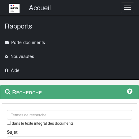
Menu principal
Accueil
Toggl
Rapports
Porte-documents
Nouveautés
Aide
Menu
Navigation
Recherche
contextuel
et
outils
annexes
dans le texte intégral des documents
Sujet