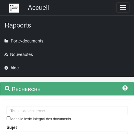
Menu principal
Accueil
Toggl
Rapports
Porte-documents
Nouveautés
Aide
Menu
Navigation
Recherche
contextuel
et
outils
annexes
dans le texte intégral des documents
Sujet