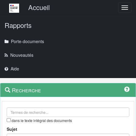
Menu principal
Accueil
Toggl
Rapports
Porte-documents
Nouveautés
Aide
Menu
Navigation
Recherche
contextuel
et
outils
annexes
dans le texte intégral des documents
Sujet