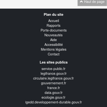
Haut de page
Navigation
Plan du site
transverse
Accueil
Rapports
Porte-documents
Nouveautés
Aide
Accessibilité
Mentions légales
Contact
Les sites publics
service-public.fr
legifrance.gouv.fr
circulaire.legifrance.gouv.fr
gouvernement.fr
france.fr
data.gouv.fr
ecologie.gouv.fr
igedd.developpement-durable.gouv.fr