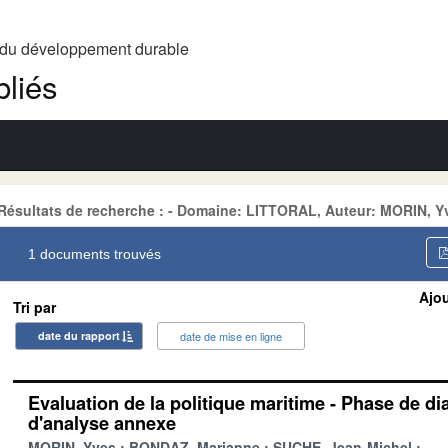
t du développement durable
liés
Résultats de recherche : - Domaine: LITTORAL, Auteur: MORIN, Y
1 documents trouvés
Ajou
Tri par
date du rapport
date de mise en ligne
Evaluation de la politique maritime - Phase de di
d'analyse annexe
MORIN, Yves
BONDAZ, Marianne
SUCHE, Jean-Michel