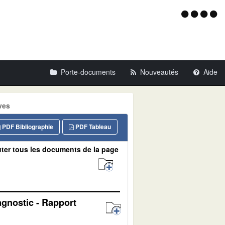
Menu
d'acce
Porte-documents
Nouveautés
Aide
ves
PDF Bibliographie
PDF Tableau
ter tous les documents de la page
agnostic - Rapport