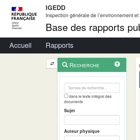
IGEDD
Inspection générale de l’environnement e
Base des rapports pub
Menu principal
Accueil
Rapports
Menu
Navigation
Recherche
contextuel
et
outils
annexes
dans le texte intégral des
documents
Sujet
Auteur physique