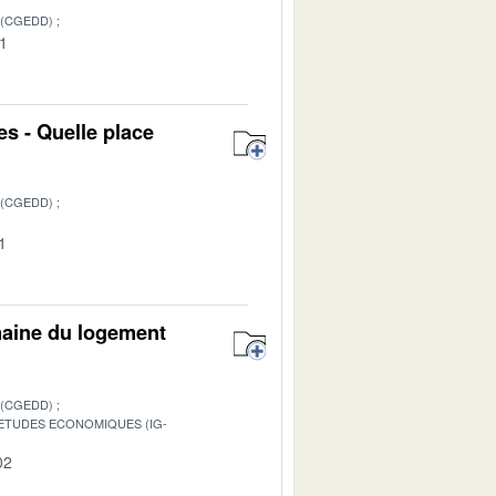
 (CGEDD)
01
es - Quelle place
 (CGEDD)
1
omaine du logement
 (CGEDD)
S ETUDES ECONOMIQUES (IG-
02