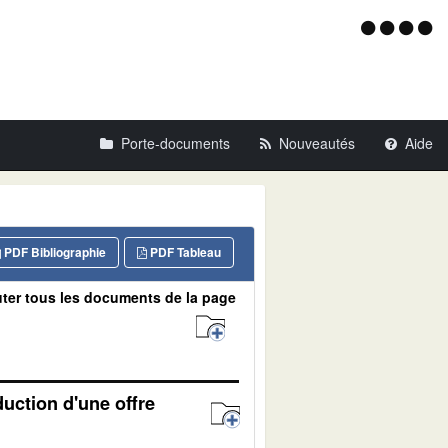
Menu
d'acce
Porte-documents
Nouveautés
Aide
PDF Bibliographie
PDF Tableau
ter tous les documents de la page
duction d'une offre