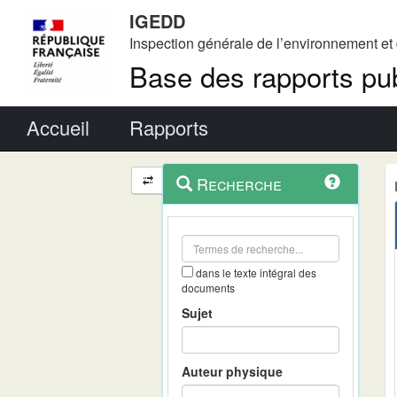
IGEDD
Inspection générale de l’environnement e
Base des rapports pub
Menu principal
Accueil
Rapports
Menu
Navigation
Recherche
contextuel
et
outils
annexes
dans le texte intégral des
documents
Sujet
Auteur physique