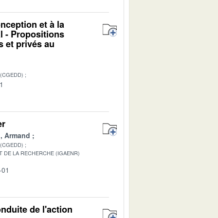
nception et à la
l - Propositions
s et privés au
 (CGEDD)
01
er
, Armand
 (CGEDD)
T DE LA RECHERCHE (IGAENR)
-01
onduite de l'action