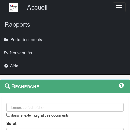
Menu principal
Accueil
Toggl
Rapports
Porte-documents
Nouveautés
Aide
Menu
Navigation
Recherche
contextuel
et
outils
annexes
dans le texte intégral des documents
Sujet