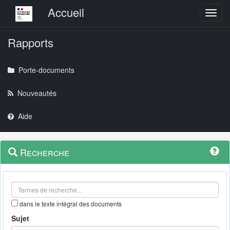
Menu principal
Accueil
Toggl
Rapports
Porte-documents
Nouveautés
Aide
Menu
Navigation
Recherche
contextuel
et
outils
annexes
dans le texte intégral des documents
Sujet