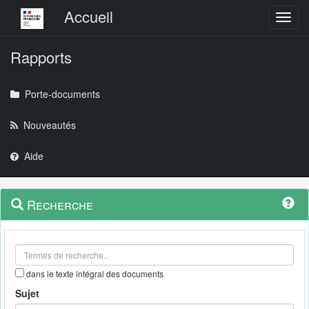
Menu principal
Accueil
Toggl
Rapports
Porte-documents
Nouveautés
Aide
Menu
Navigation
Recherche
contextuel
et
outils
annexes
dans le texte intégral des documents
Sujet