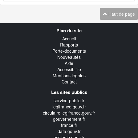
Haut de page
Navigation
Plan du site
transverse
Accueil
Rapports
Porte-documents
Nouveautés
Aide
Accessibilité
Mentions légales
Contact
Les sites publics
service-public.fr
legifrance.gouv.fr
circulaire.legifrance.gouv.fr
gouvernement.fr
france.fr
data.gouv.fr
ecologie.gouv.fr