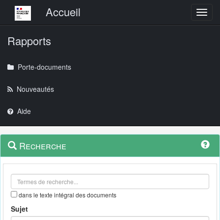
Menu principal
Accueil
Toggl
Rapports
Porte-documents
Nouveautés
Aide
Menu
Navigation
Recherche
contextuel
et
outils
annexes
dans le texte intégral des documents
Sujet