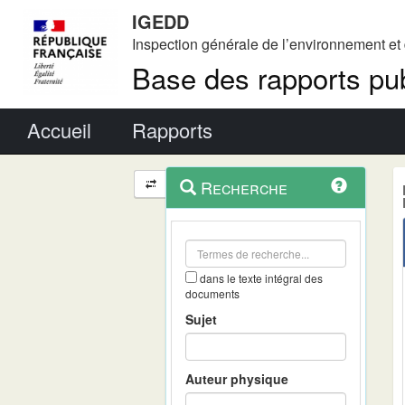
IGEDD
Inspection générale de l’environnement e
Base des rapports pub
Menu principal
Accueil
Rapports
Menu
Navigation
Recherche
contextuel
et
outils
annexes
dans le texte intégral des
documents
Sujet
Auteur physique