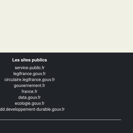
Les sites publics
service-public.fr
legifrance.gouv.fr
circulaire.legifrance.gouv.fr
gouvernement.fr
france.fr
data.gouv.fr
ecologie.gouv.fr
edd.developpement-durable.gouv.fr