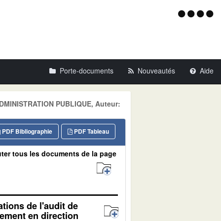
Menu
d'acce
Porte-documents
Nouveautés
Aide
: ADMINISTRATION PUBLIQUE, Auteur:
PDF Bibliographie
PDF Tableau
ter tous les documents de la page
ions de l'audit de
gement en direction