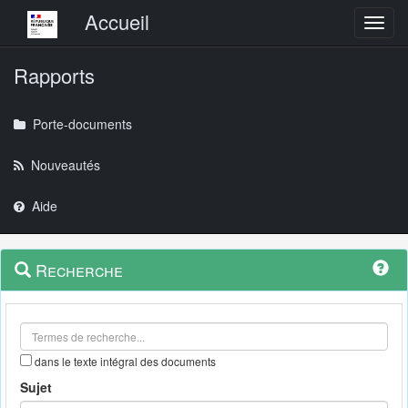
Menu principal
Accueil
Toggl
Rapports
Porte-documents
Nouveautés
Aide
Menu
Navigation
Recherche
contextuel
et
outils
annexes
dans le texte intégral des documents
Sujet