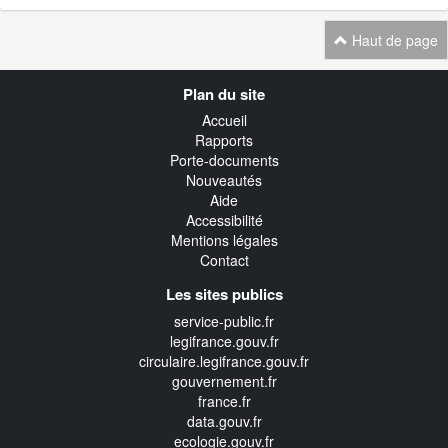
Haut de page
Navigation
Plan du site
transverse
Accueil
Rapports
Porte-documents
Nouveautés
Aide
Accessibilité
Mentions légales
Contact
Les sites publics
service-public.fr
legifrance.gouv.fr
circulaire.legifrance.gouv.fr
gouvernement.fr
france.fr
data.gouv.fr
ecologie.gouv.fr