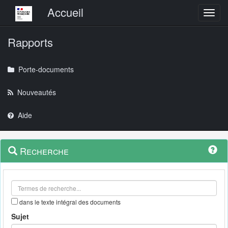
Menu principal
Accueil
Toggl
Rapports
Porte-documents
Nouveautés
Aide
Menu
Navigation
Recherche
contextuel
et
outils
annexes
dans le texte intégral des documents
Sujet