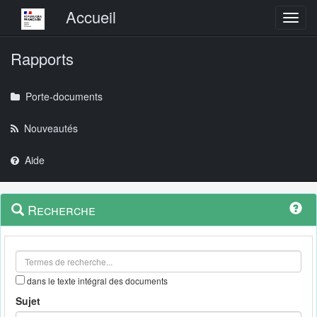
Menu principal
Accueil
Toggl
Rapports
Porte-documents
Nouveautés
Aide
Menu
Navigation
Recherche
contextuel
et
outils
annexes
dans le texte intégral des documents
Sujet