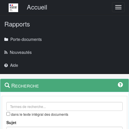
Menu principal
Accueil
Toggl
Rapports
Porte-documents
Nouveautés
Aide
Menu
Navigation
Recherche
contextuel
et
outils
annexes
dans le texte intégral des documents
Sujet