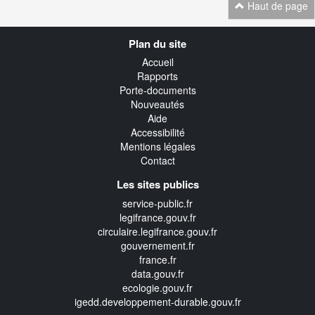
Haut de page
Navigation
Plan du site
transverse
Accueil
Rapports
Porte-documents
Nouveautés
Aide
Accessibilité
Mentions légales
Contact
Les sites publics
service-public.fr
legifrance.gouv.fr
circulaire.legifrance.gouv.fr
gouvernement.fr
france.fr
data.gouv.fr
ecologie.gouv.fr
igedd.developpement-durable.gouv.fr