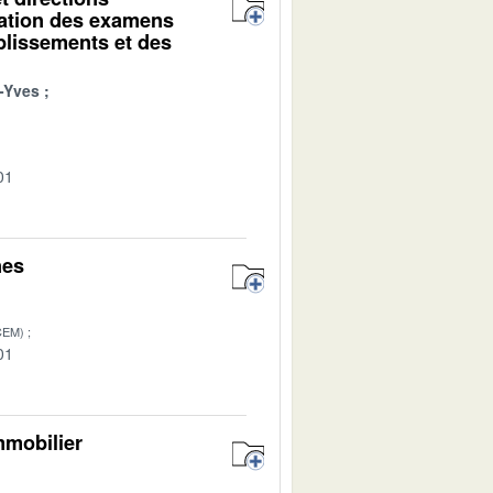
sation des examens
blissements et des
-Yves
01
nes
CEM)
01
mmobilier