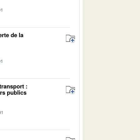
01
rte de la
01
transport :
irs publics
01