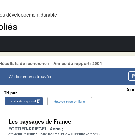
t du développement durable
liés
Résultats de recherche : - Année du rapport: 2004
77 documents trouvés
Ajou
Tri par
date du rapport
date de mise en ligne
Les paysages de France
FORTIER-KRIEGEL, Anne
CONSEIL GENERAL DES PONTS ET CHAUSSEES (CGPC)