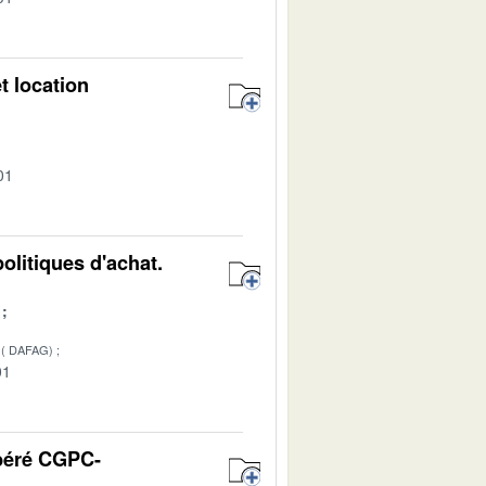
t location
01
litiques d'achat.
( DAFAG)
01
ibéré CGPC-