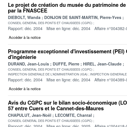
Le projet de création du musée du patrimoine de
par la FNASCEE
DIEBOLT, Wanda
DONJON DE SAINT-MARTIN, Pierre-Yves
CONSEIL GENERAL DES PONTS ET CHAUSSEES (CGPC)
Rapport: déc. 2004
Mise en ligne: déc. 2004
Affaire n°004382-
Accéder à la notice
Programme exceptionnel d'investissement (PEI) 
d'ingénierie
DURAND, Jean-Louis
DUFFE, Pierre
HIREL, Jean-Claude
CONSEIL GENERAL DES PONTS ET CHAUSSEES (CGPC)
INSPECTION GENERALE DE L'ADMINISTRATION (IGA)
INSPECTION GENERALE 
Rapport: déc. 2004
Mise en ligne: déc. 2004
Affaire n°004389-
Accéder à la notice
Avis du CGPC sur le bilan socio-économique (LOT
57 entre Cuers et le Cannet-des-Maures
CHAPULUT, Jean-Noël
LECOMTE, Chantal
CONSEIL GENERAL DES PONTS ET CHAUSSEES (CGPC)
Rapport: déc. 2004
Mise en ligne: déc. 2005
Affaire n°004418-