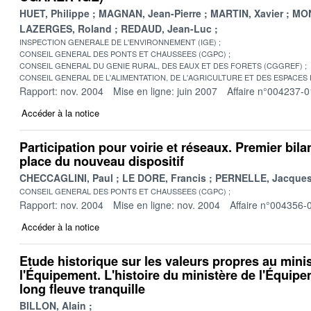
HUET, Philippe
MAGNAN, Jean-Pierre
MARTIN, Xavier
MON
LAZERGES, Roland
REDAUD, Jean-Luc
INSPECTION GENERALE DE L'ENVIRONNEMENT (IGE)
CONSEIL GENERAL DES PONTS ET CHAUSSEES (CGPC)
CONSEIL GENERAL DU GENIE RURAL, DES EAUX ET DES FORETS (CGGREF)
CONSEIL GENERAL DE L'ALIMENTATION, DE L'AGRICULTURE ET DES ESPACES
Rapport: nov. 2004
Mise en ligne: juin 2007
Affaire n°004237-0
Accéder à la notice
Participation pour voirie et réseaux. Premier bila
place du nouveau dispositif
CHECCAGLINI, Paul
LE DORE, Francis
PERNELLE, Jacque
CONSEIL GENERAL DES PONTS ET CHAUSSEES (CGPC)
Rapport: nov. 2004
Mise en ligne: nov. 2004
Affaire n°004356-
Accéder à la notice
Etude historique sur les valeurs propres au mini
l'Équipement. L'histoire du ministère de l'Équip
long fleuve tranquille
BILLON, Alain