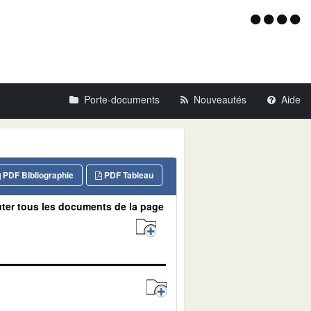
Menu
d'acce
Porte-documents
Nouveautés
Aide
PDF Bibliographie
PDF Tableau
ter tous les documents de la page