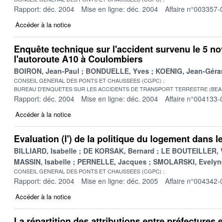
Rapport: déc. 2004
Mise en ligne: déc. 2004
Affaire n°003357-
Accéder à la notice
Enquête technique sur l'accident survenu le 5 n
l'autoroute A10 à Coulombiers
BOIRON, Jean-Paul
BONDUELLE, Yves
KOENIG, Jean-Géra
CONSEIL GENERAL DES PONTS ET CHAUSSEES (CGPC)
BUREAU D'ENQUETES SUR LES ACCIDENTS DE TRANSPORT TERRESTRE (BEA
Rapport: déc. 2004
Mise en ligne: déc. 2004
Affaire n°004133-
Accéder à la notice
Evaluation (l') de la politique du logement dans l
BILLIARD, Isabelle
DE KORSAK, Bernard
LE BOUTEILLER, 
MASSIN, Isabelle
PERNELLE, Jacques
SMOLARSKI, Evelyn
CONSEIL GENERAL DES PONTS ET CHAUSSEES (CGPC)
Rapport: déc. 2004
Mise en ligne: déc. 2005
Affaire n°004342-
Accéder à la notice
La répartition des attributions entre préfectures 