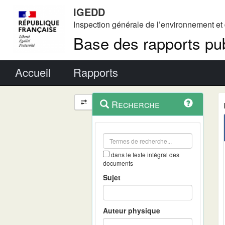
IGEDD
Inspection générale de l’environnement e
Base des rapports pub
Menu principal
Accueil
Rapports
Menu
Navigation
Recherche
contextuel
et
outils
annexes
dans le texte intégral des
documents
Sujet
Auteur physique