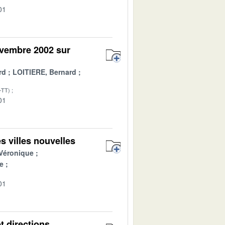
01
ovembre 2002 sur
rd
LOITIERE, Bernard
-TT)
01
es villes nouvelles
Véronique
e
01
et directions