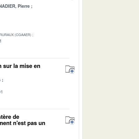
ADIER, Pierre
 RURAUX (CGAAER)
1
n sur la mise en
s
01
stère de
ement n'est pas un