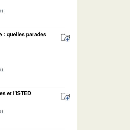
01
e : quelles parades
01
es et l'ISTED
01