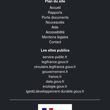
Plan du site
transverse
Accueil
Rapports
Porte-documents
Nouveautés
Aide
Accessibilité
Mentions légales
Contact
Les sites publics
service-public.fr
legifrance.gouv.fr
circulaire.legifrance.gouv.fr
gouvernement.fr
france.fr
data.gouv.fr
ecologie.gouv.fr
igedd.developpement-durable.gouv.fr