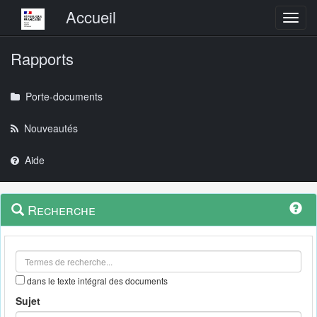
Menu principal
Accueil
Toggl
Rapports
Porte-documents
Nouveautés
Aide
Menu
Navigation
Recherche
contextuel
et
outils
annexes
dans le texte intégral des documents
Sujet