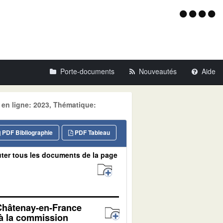
Menu
d'acce
Porte-documents
Nouveautés
Aide
 en ligne: 2023, Thématique:
PDF Bibliographie
PDF Tableau
ter tous les documents de la page
 Châtenay-en-France
 à la commission