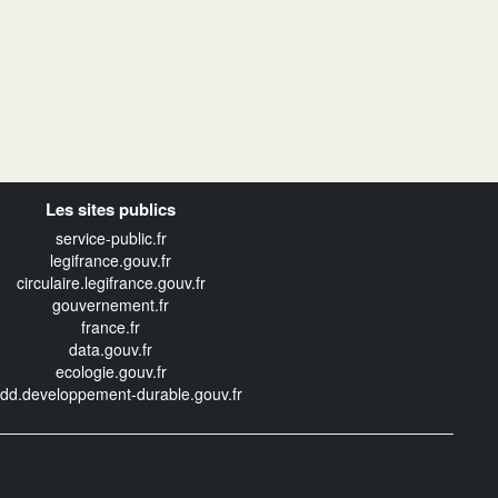
Les sites publics
service-public.fr
legifrance.gouv.fr
circulaire.legifrance.gouv.fr
gouvernement.fr
france.fr
data.gouv.fr
ecologie.gouv.fr
edd.developpement-durable.gouv.fr