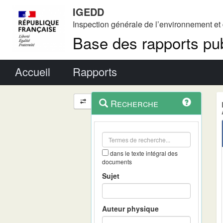
IGEDD
Inspection générale de l’environnement e
Base des rapports pub
Menu principal
Accueil
Rapports
Menu
Navigation
Recherche
contextuel
et
outils
annexes
dans le texte intégral des
documents
Sujet
Auteur physique