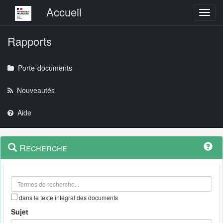
Menu principal
Accueil
Toggl
Rapports
Porte-documents
Nouveautés
Aide
Menu
Navigation
Recherche
contextuel
et
outils
annexes
dans le texte intégral des documents
Sujet