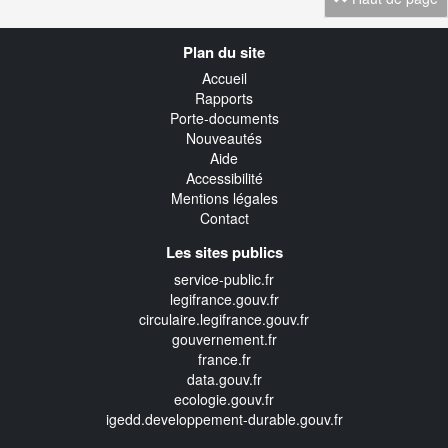
Navigation
Plan du site
transverse
Accueil
Rapports
Porte-documents
Nouveautés
Aide
Accessibilité
Mentions légales
Contact
Les sites publics
service-public.fr
legifrance.gouv.fr
circulaire.legifrance.gouv.fr
gouvernement.fr
france.fr
data.gouv.fr
ecologie.gouv.fr
igedd.developpement-durable.gouv.fr