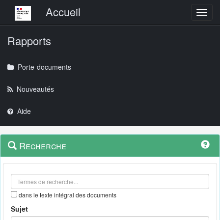
Menu principal
Accueil
Toggl
Rapports
Porte-documents
Nouveautés
Aide
Menu
Navigation
Recherche
contextuel
et
outils
annexes
dans le texte intégral des documents
Sujet