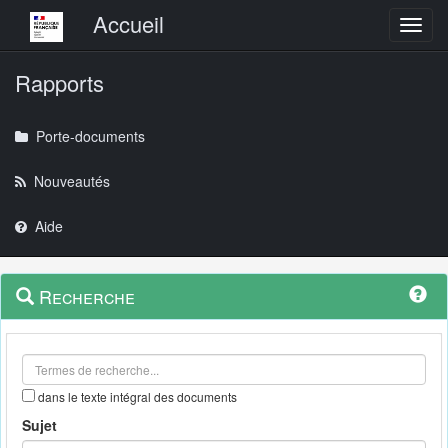
Menu principal
Accueil
Toggl
Rapports
Porte-documents
Nouveautés
Aide
Menu
Navigation
Recherche
contextuel
et
outils
annexes
dans le texte intégral des documents
Sujet